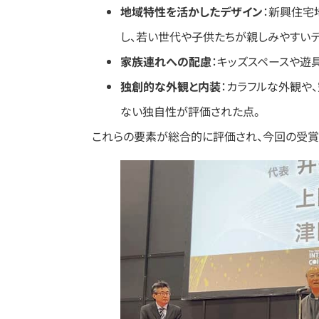
地域特性を活かしたデザイン
：​新興住
し、若い世代や子供たちが親しみやすいデ
家族連れへの配慮
：​キッズスペースや遊
独創的な外観と内装
：​カラフルな外観
ない独自性が評価された点。​
これらの要素が総合的に評価され、今回の受賞に