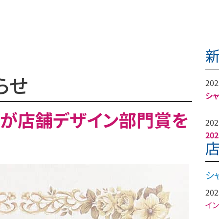
らせ
202
​シ
幡店が店舗デザイン部門賞を
202
20
シ
202
イン